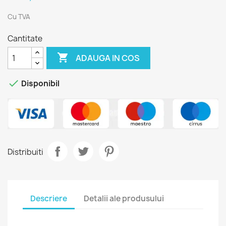
Cu TVA
Cantitate

ADAUGA IN COS

Disponibil
Distribuiti
Descriere
Detalii ale produsului