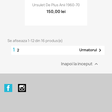
Ursulet De Plus Anii 1960-70
150,00 lei
Se afiseaza 1-12 din 16 produs(e)
1

Urmatorul
2
Inapoi la inceput

Facebook
Instagram