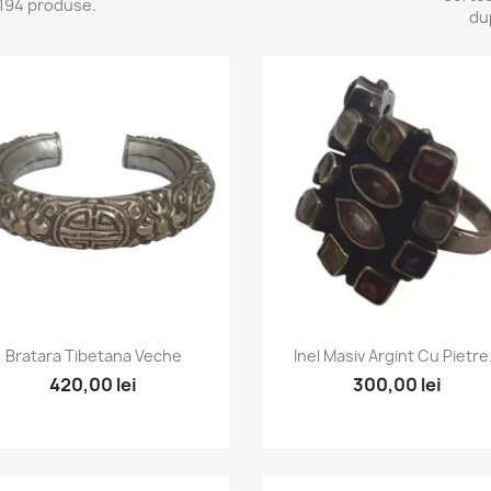
194 produse.
du
Vizualizare rapida
Vizualizare rapida


Bratara Tibetana Veche
Inel Masiv Argint Cu Pietre.
420,00 lei
300,00 lei