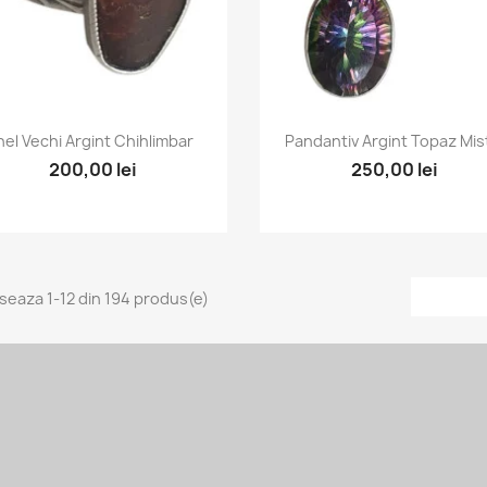
Vizualizare rapida
Vizualizare rapida


nel Vechi Argint Chihlimbar
Pandantiv Argint Topaz Mis
200,00 lei
250,00 lei
iseaza 1-12 din 194 produs(e)