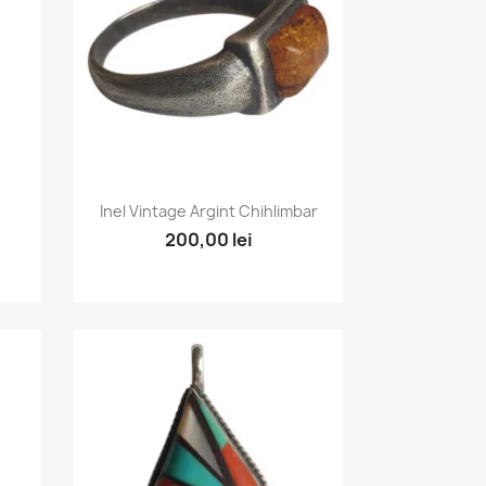
Vizualizare rapida

Inel Vintage Argint Chihlimbar
200,00 lei