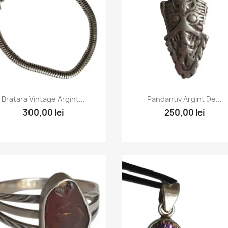
Vizualizare rapida
Vizualizare rapida


Bratara Vintage Argint...
Pandantiv Argint De...
300,00 lei
250,00 lei