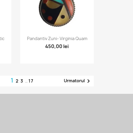
Vizualizare rapida

tic
Pandantiv Zuni- Virginia Quam
450,00 lei
1

Urmatorul
2
3
…
17