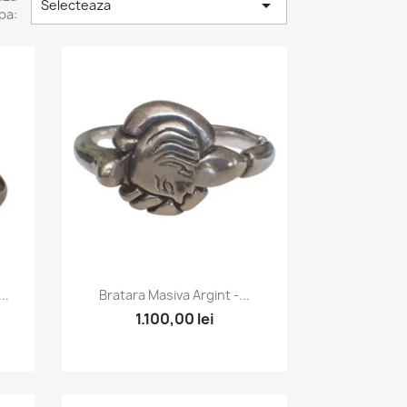

Selecteaza
pa:
Vizualizare rapida

..
Bratara Masiva Argint -...
1.100,00 lei