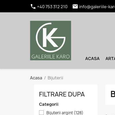


+40 753 312 210
info@galeriile-kar
ACASA
ART
Acasa
Bijuterii
B
FILTRARE DUPA
Categorii
Bijuterii argint
(128)