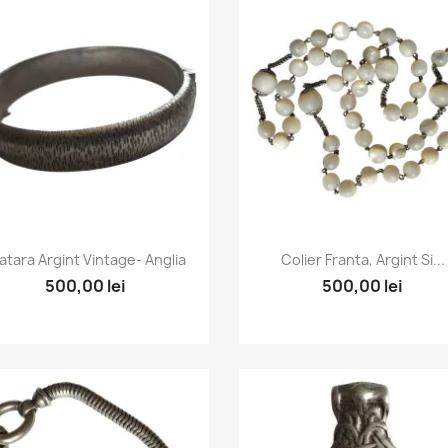
Vizualizare rapida
Vizualizare rapida


atara Argint Vintage- Anglia
Colier Franta, Argint Si...
500,00 lei
500,00 lei