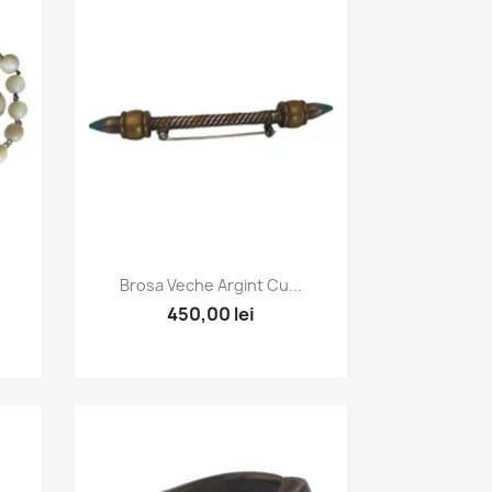
Vizualizare rapida

Brosa Veche Argint Cu...
450,00 lei