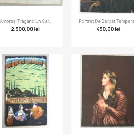
Vizualizare rapida
Vizualizare rapida


"Amorași Trăgând Un Car...
Portret De Barbat Tempera.
2.500,00 lei
450,00 lei