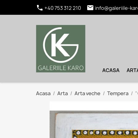


+40 753 312 210
info@galeriile-kar
ACASA
ART
Acasa
Arta
Arta veche
Tempera
"