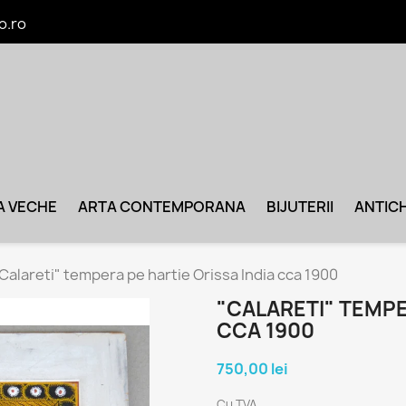
o.ro
A VECHE
ARTA CONTEMPORANA
BIJUTERII
ANTICH
Calareti" tempera pe hartie Orissa India cca 1900
"CALARETI" TEMPE
CCA 1900
750,00 lei
Cu TVA