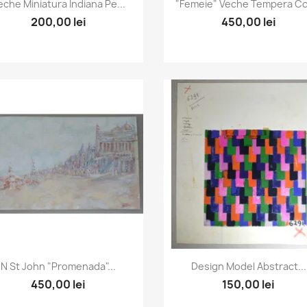
Vizualizare rapida
Vizualizare rapida


eche Miniatura Indiana Pe...
"Femeie" Veche Tempera Cca
200,00 lei
450,00 lei
Vizualizare rapida
Vizualizare rapida


N St John "Promenada"...
Design Model Abstract...
450,00 lei
150,00 lei