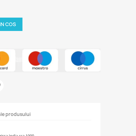
IN COS
 ale produsului
issa India cca 1900.