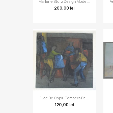
Vizualizare rapida

Marlene Sturz Design Model...
V
200,00 lei
Vizualizare rapida

"Joc De Copii" Tempera Pe...
120,00 lei