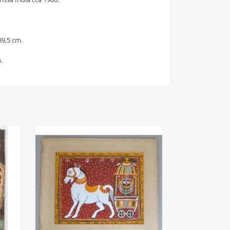
39,5 cm.
.