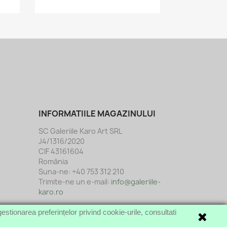
INFORMATIILE MAGAZINULUI
SC Galeriile Karo Art SRL
J4/1316/2020
CIF 43161604
România
Suna-ne:
+40 753 312 210
Trimite-ne un e-mail:
info@galeriile-
karo.ro
estionarea preferințelor privind cookie-urile, consultati