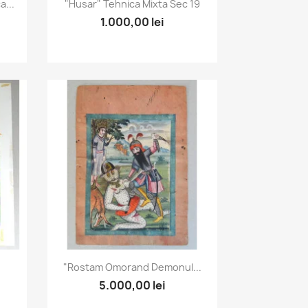
Vizualizare rapida

...
"Husar" Tehnica Mixta Sec 19
1.000,00 lei
Vizualizare rapida

"Rostam Omorand Demonul...
5.000,00 lei