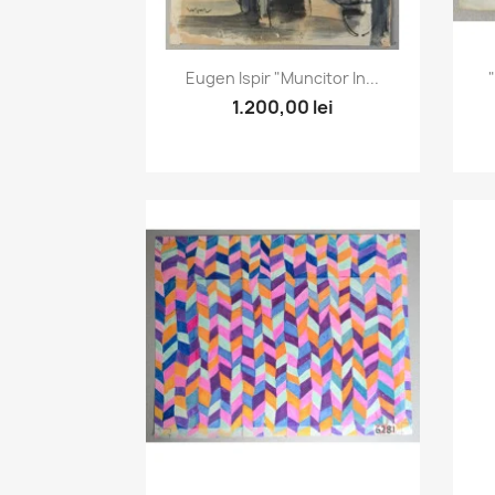
Vizualizare rapida

Eugen Ispir "Muncitor In...
1.200,00 lei