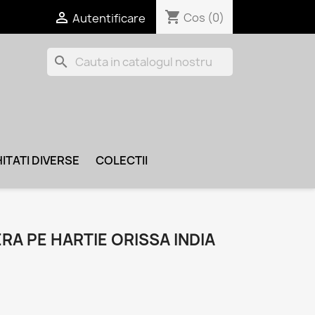
shopping_cart

Cos
(0)
Autentificare
search
ITATI DIVERSE
COLECTII
RA PE HARTIE ORISSA INDIA