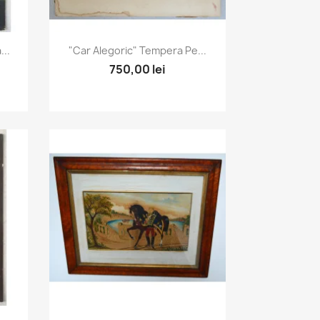
Vizualizare rapida

..
"Car Alegoric" Tempera Pe...
750,00 lei