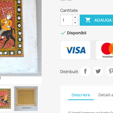
Cantitate

ADAUGA 

Disponibil
Distribuiti
Descriere
Detalii
"Calareti" tempera pe hartie Or