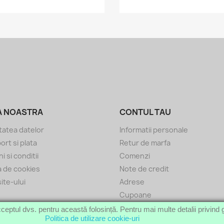
A NOASTRA
CONTUL TAU
tatea datelor
Informatii personale
ort si plata
Retur de marfa
 si conditii
Comenzi
ca de cookies
Note de credit
ite-ului
Adrese
Cupoane
ceptul dvs. pentru această folosință. Pentru mai multe detalii privind g
© 2014 - 2026 Galeriile Karo
Politica de utilizare cookie-uri