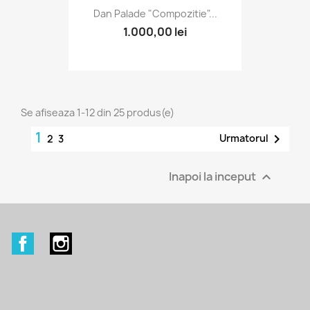
Dan Palade "Compozitie"...
1.000,00 lei
Se afiseaza 1-12 din 25 produs(e)
1

Urmatorul
2
3
Inapoi la inceput

Facebook
Instagram