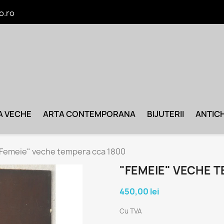
o.ro
A VECHE
ARTA CONTEMPORANA
BIJUTERII
ANTICH
Femeie" veche tempera cca 1800
"FEMEIE" VECHE 
450,00 lei
Cu TVA