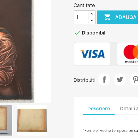
Cantitate

ADAUGA 

Disponibil
Distribuiti
Descriere
Detalii
"Femeie" veche tempera pe car