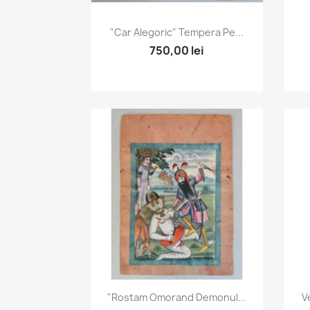
Vizualizare rapida

"Car Alegoric" Tempera Pe...
750,00 lei
Vizualizare rapida

"Rostam Omorand Demonul...
V