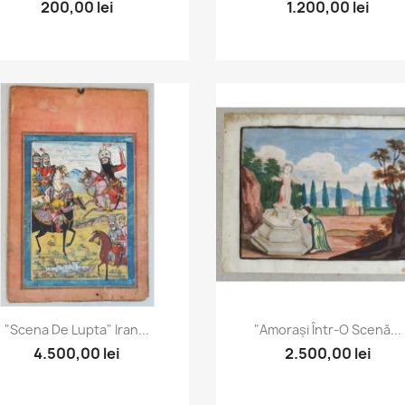
200,00 lei
1.200,00 lei
Vizualizare rapida
Vizualizare rapida


"Scena De Lupta" Iran...
"Amorași Într-O Scenă...
4.500,00 lei
2.500,00 lei