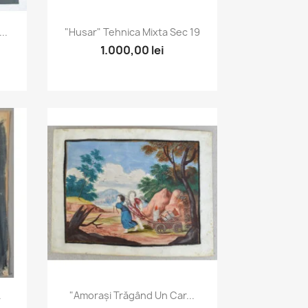
Vizualizare rapida

..
"Husar" Tehnica Mixta Sec 19
1.000,00 lei
Vizualizare rapida

.
"Amorași Trăgând Un Car...