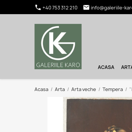


+40 753 312 210
info@galeriile-kar
ACASA
ART
Acasa
Arta
Arta veche
Tempera
"