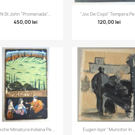
Vizualizare rapida
Vizualizare rapida


N St John "Promenada"...
"Joc De Copii" Tempera Pe.
450,00 lei
120,00 lei
Vizualizare rapida
Vizualizare rapida


eche Miniatura Indiana Pe...
Eugen Ispir "Muncitor In..