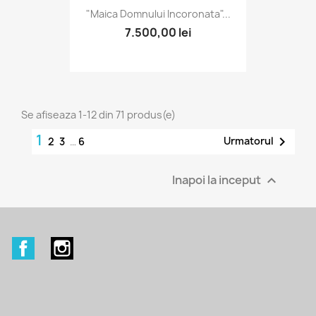
"Maica Domnului Incoronata"...
7.500,00 lei
Se afiseaza 1-12 din 71 produs(e)
1

Urmatorul
2
3
…
6
Inapoi la inceput

Facebook
Instagram