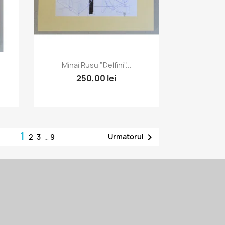
Vizualizare rapida

Mihai Rusu "Delfini"...
250,00 lei
1

Urmatorul
2
3
…
9