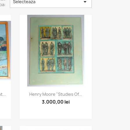

Selecteaza
pa:
Vizualizare rapida

...
Henry Moore "Studies Of...
3.000,00 lei