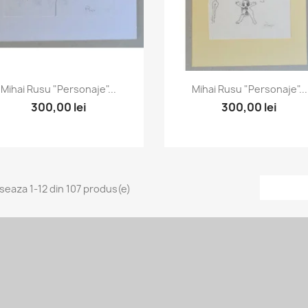
Vizualizare rapida
Vizualizare rapida


Mihai Rusu "Personaje"...
Mihai Rusu "Personaje"...
300,00 lei
300,00 lei
iseaza 1-12 din 107 produs(e)