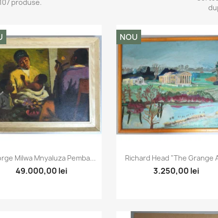
107 produse.
du
U
NOU
Vizualizare rapida
Vizualizare rapida


rge Milwa Mnyaluza Pemba...
Richard Head "The Grange At
49.000,00 lei
3.250,00 lei