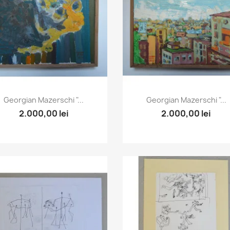
Vizualizare rapida
Vizualizare rapida


Georgian Mazerschi "...
Georgian Mazerschi "...
2.000,00 lei
2.000,00 lei