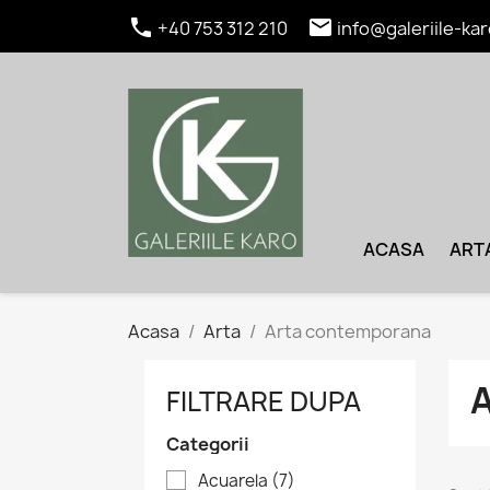


+40 753 312 210
info@galeriile-kar
ACASA
ART
Acasa
Arta
Arta contemporana
FILTRARE DUPA
Categorii
Acuarela
(7)