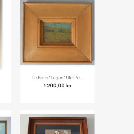
Vizualizare rapida

Ilie Boca "Lugos" Ulei Pe...
1.200,00 lei