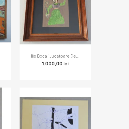
Vizualizare rapida

Ilie Boca "Jucatoare De...
1.000,00 lei