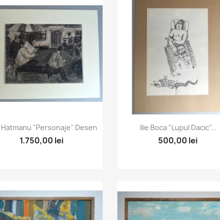
Vizualizare rapida
Vizualizare rapida


 Hatmanu "Personaje" Desen
Ilie Boca "Lupul Dacic"...
1.750,00 lei
500,00 lei