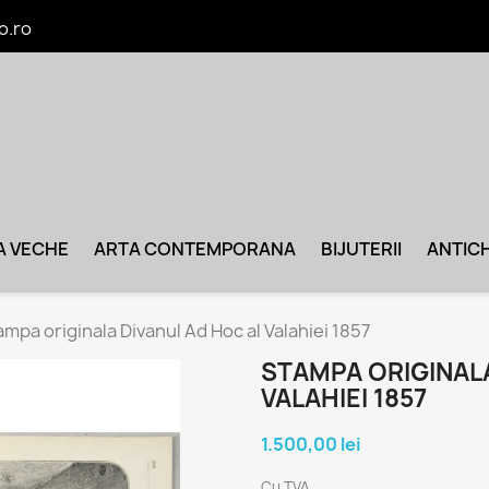
o.ro
A VECHE
ARTA CONTEMPORANA
BIJUTERII
ANTICH
ampa originala Divanul Ad Hoc al Valahiei 1857
STAMPA ORIGINALA
VALAHIEI 1857
1.500,00 lei
Cu TVA