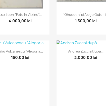
Vizualizare rapida
Vizualizare rapida


lex Leon "Fete In Vitrine"...
"Ghedeon Își Alege Oștenii.
4.000,00 lei
1.500,00 lei
Vizualizare rapida
Vizualizare rapida


ihu Vulcanescu "Alegoria...
Andrea Zucchi După...
150,00 lei
2.000,00 lei