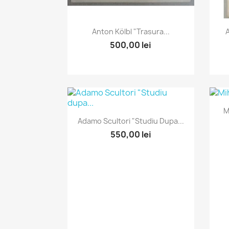
Vizualizare rapida

Anton Kölbl "Trasura...
A
500,00 lei
M
Vizualizare rapida

Adamo Scultori "Studiu Dupa...
550,00 lei