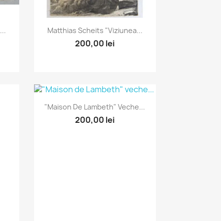
Vizualizare rapida

..
Matthias Scheits "Viziunea...
200,00 lei
Vizualizare rapida

"Maison De Lambeth" Veche...
200,00 lei