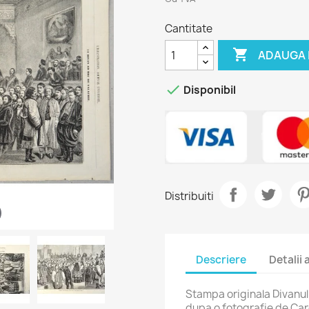
Cantitate

ADAUGA 

Disponibil
Distribuiti
Descriere
Detalii
Stampa originala Divanul 
dupa o fotografie de Ca