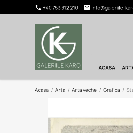


+40 753 312 210
info@galeriile-kar
ACASA
ART
Acasa
Arta
Arta veche
Grafica
St