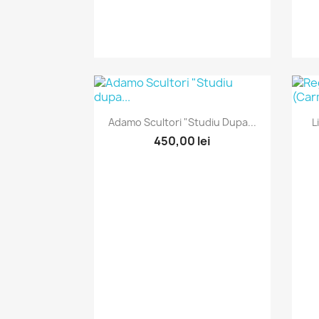
Vizualizare rapida

Adamo Scultori "Studiu Dupa...
L
450,00 lei