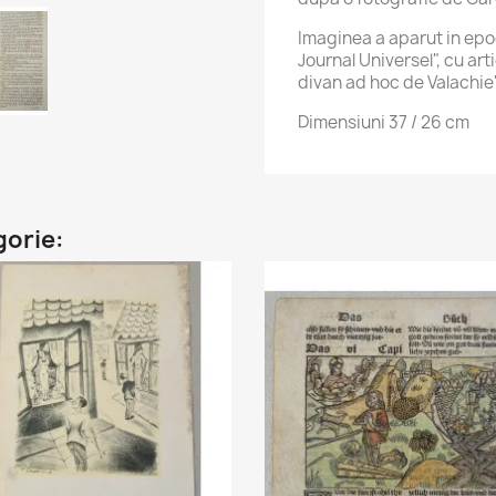
Imaginea a aparut in epoca
Journal Universel", cu arti
divan ad hoc de Valachie
Dimensiuni 37 / 26 cm
gorie: