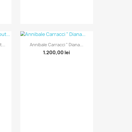
Vizualizare rapida

...
Annibale Carracci " Diana...
1.200,00 lei