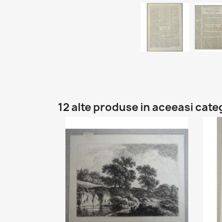
12 alte produse in aceeasi cate