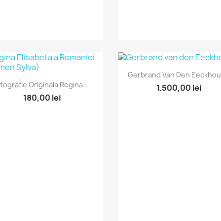
Vizualizare rapida

Gerbrand Van Den Eeckhout
Vizualizare rapida

itografie Originala Regina...
1.500,00 lei
180,00 lei