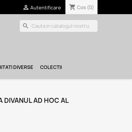
shopping_cart

Cos
(0)
Autentificare
search
ITATI DIVERSE
COLECTII
 DIVANUL AD HOC AL