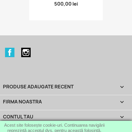
500,00 lei
Facebook
Instagram
PRODUSE ADAUGATE RECENT

FIRMA NOASTRA

CONTUL TAU

Acest site folosește cookie-uri. Continuarea navigării
reprezintă acceptul dvs. pentru această folosință.
INFORMATIILE MAGAZINULUI
keyboard_arrow_down