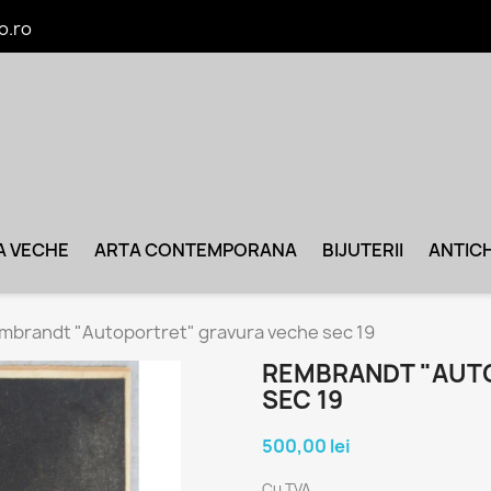
o.ro
A VECHE
ARTA CONTEMPORANA
BIJUTERII
ANTICH
mbrandt "Autoportret" gravura veche sec 19
REMBRANDT "AUT
SEC 19
500,00 lei
Cu TVA