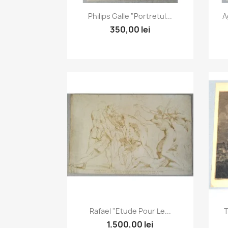
Vizualizare rapida

Philips Galle "Portretul...
A
350,00 lei
Vizualizare rapida

Rafael "Etude Pour Le...
T
1.500,00 lei