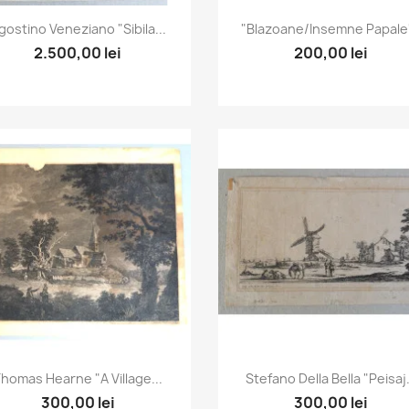
Vizualizare rapida
Vizualizare rapida


gostino Veneziano "Sibila...
"Blazoane/insemne Papale".
2.500,00 lei
200,00 lei
Vizualizare rapida
Vizualizare rapida


homas Hearne "A Village...
Stefano Della Bella "Peisaj.
300,00 lei
300,00 lei