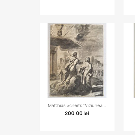
Vizualizare rapida

Matthias Scheits "Viziunea...
200,00 lei