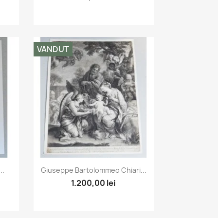
VANDUT
Vizualizare rapida

..
Giuseppe Bartolommeo Chiari...
1.200,00 lei