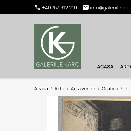


+40 753 312 210
info@galeriile-kar
ACASA
ART
Acasa
Arta
Arta veche
Grafica
Re