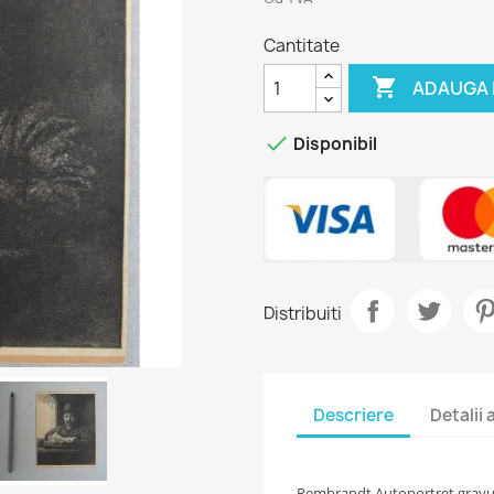
Cantitate

ADAUGA 

Disponibil
Distribuiti
Descriere
Detalii
Rembrandt Autoportret gravura