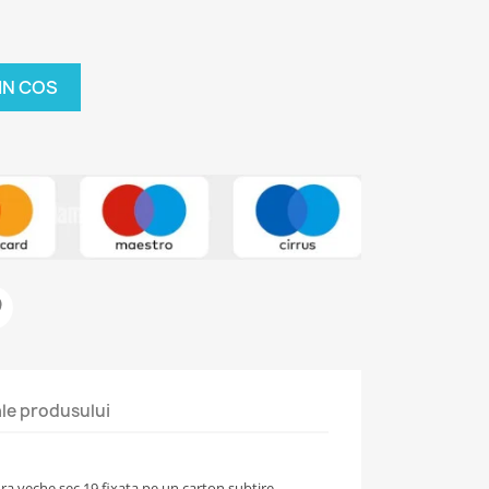
IN COS
 ale produsului
 veche sec 19 fixata pe un carton subtire.