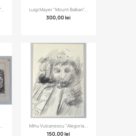
Vizualizare rapida

..
Luigi Mayer "Mount Balkan"...
300,00 lei
Vizualizare rapida

..
Mihu Vulcanescu "Alegoria...
150,00 lei