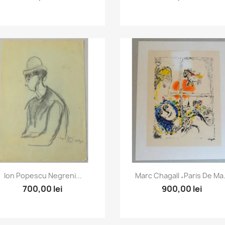
Vizualizare rapida
Vizualizare rapida


Ion Popescu Negreni...
Marc Chagall „Paris De Ma.
700,00 lei
900,00 lei