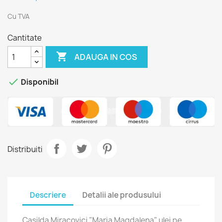
Cu TVA
Cantitate

ADAUGA IN COS

Disponibil
Distribuiti
Descriere
Detalii ale produsului
Casilda Miracovici "Maria Magdalena" ulei pe