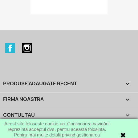
Facebook
Instagram
PRODUSE ADAUGATE RECENT

FIRMA NOASTRA

CONTUL TAU

Acest site folosește cookie-uri. Continuarea navigării
reprezintă acceptul dvs. pentru această folosință.
INFORMATIILE MAGAZINULUI
keyboard_arrow_down
Pentru mai multe detalii privind gestionarea