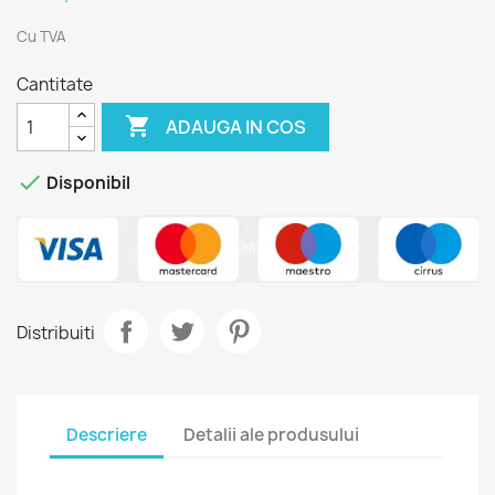
Cu TVA
Cantitate

ADAUGA IN COS

Disponibil
Distribuiti
Descriere
Detalii ale produsului