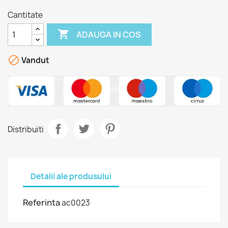
Cantitate

ADAUGA IN COS

Vandut
Distribuiti
Detalii ale produsului
Referinta
ac0023