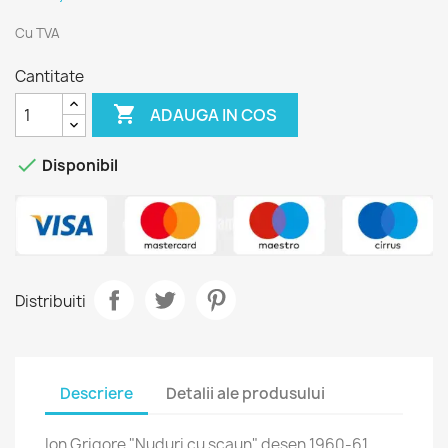
Cu TVA
Cantitate

ADAUGA IN COS

Disponibil
Distribuiti
Descriere
Detalii ale produsului
Ion Grigore "Nuduri cu scaun" desen 1960-61.