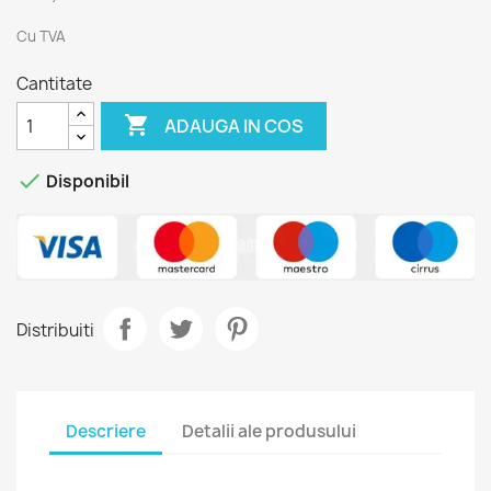
Cu TVA
Cantitate

ADAUGA IN COS

Disponibil
Distribuiti
Descriere
Detalii ale produsului