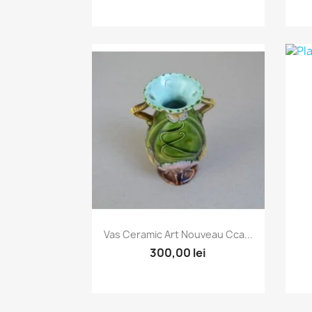
Vizualizare rapida

Vas Ceramic Art Nouveau Cca...
300,00 lei