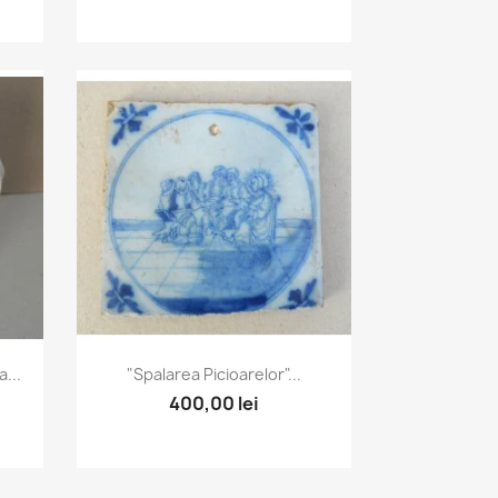
Vizualizare rapida

...
"Spalarea Picioarelor"...
400,00 lei