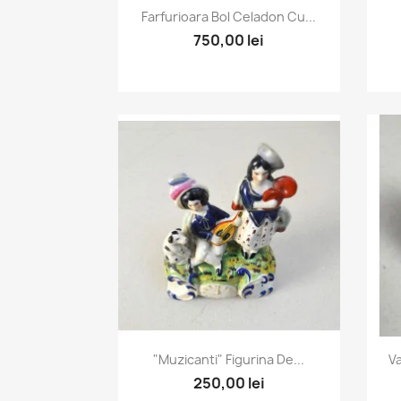
Vizualizare rapida

Farfurioara Bol Celadon Cu...
750,00 lei
Vizualizare rapida

"Muzicanti" Figurina De...
Va
250,00 lei