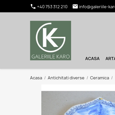


+40 753 312 210
info@galeriile-kar
ACASA
ART
Acasa
Antichitati diverse
Ceramica