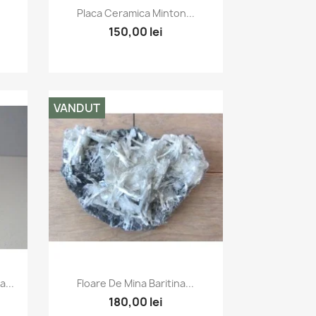
Vizualizare rapida

Placa Ceramica Minton...
150,00 lei
VANDUT
Vizualizare rapida

...
Floare De Mina Baritina...
180,00 lei