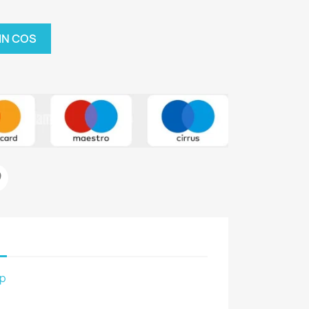
IN COS
op