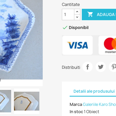
Cantitate

ADAUGA 

Disponibil
Distribuiti
Detalii ale produsului
Marca
Galeriile Karo Sh
In stoc
1 Obiect