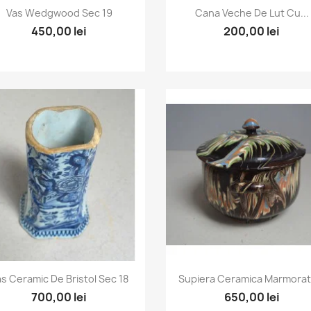
Vizualizare rapida
Vizualizare rapida


Vas Wedgwood Sec 19
Cana Veche De Lut Cu...
450,00 lei
200,00 lei
Vizualizare rapida
Vizualizare rapida


s Ceramic De Bristol Sec 18
Supiera Ceramica Marmorata
700,00 lei
650,00 lei