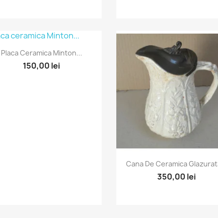
Vizualizare rapida

Placa Ceramica Minton...
150,00 lei
Vizualizare rapida

Cana De Ceramica Glazurata
350,00 lei