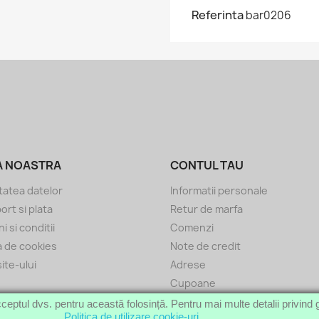
Referinta
bar0206
A NOASTRA
CONTUL TAU
tatea datelor
Informatii personale
ort si plata
Retur de marfa
 si conditii
Comenzi
ca de cookies
Note de credit
ite-ului
Adrese
Cupoane
ceptul dvs. pentru această folosință. Pentru mai multe detalii privind g
© 2014 - 2026 Galeriile Karo
Politica de utilizare cookie-uri