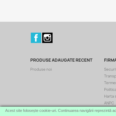
Facebook
Instagram
PRODUSE ADAUGATE RECENT
FIRM
Produse noi
Securi
Transp
Termeni
Politi
Harta s
ANPC
Acest site folosește cookie-uri. Continuarea navigării reprezintă ac