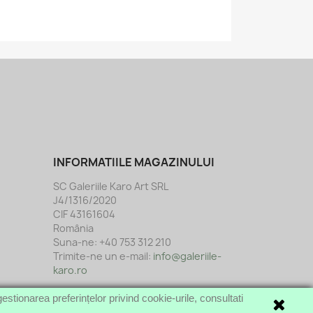
INFORMATIILE MAGAZINULUI
SC Galeriile Karo Art SRL
J4/1316/2020
CIF 43161604
România
Suna-ne:
+40 753 312 210
Trimite-ne un e-mail:
info@galeriile-
karo.ro
estionarea preferințelor privind cookie-urile, consultati