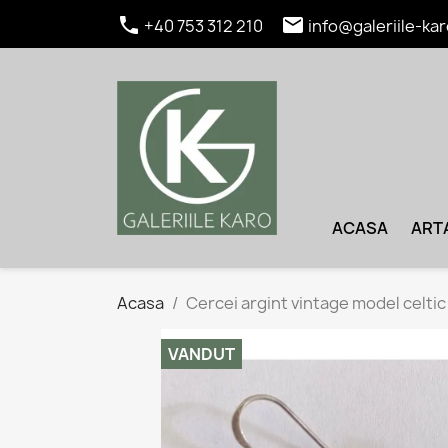


+40 753 312 210
info@galeriile-kar
ACASA
ART
Acasa
Cercei argint vintage model celtic
VANDUT