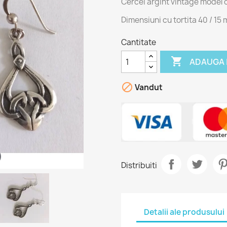
Cercei argint vintage model c
Dimensiuni cu tortita 40 / 15
Cantitate

ADAUGA 

Vandut
Distribuiti
Detalii ale produsului