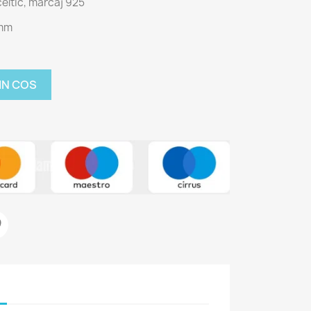
eltic, marcaj 925
 mm
IN COS