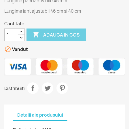
Lungime pandantiv bile 45 mm
Lungime lant ajustabil 46 cm si 40 cm
Cantitate

ADAUGA IN COS

Vandut
Distribuiti
Detalii ale produsului