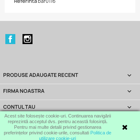
Referinta
bar0116
Facebook
Instagram
PRODUSE ADAUGATE RECENT

FIRMA NOASTRA

CONTUL TAU

Acest site folosește cookie-uri. Continuarea navigării
reprezintă acceptul dvs. pentru această folosință.
INFORMATIILE MAGAZINULUI
keyboard_arrow_down
Pentru mai multe detalii privind gestionarea
preferințelor privind cookie-urile, consultati
Politica de
© 2014 - 2026 Galeriile Karo
utilizare cookie-uri