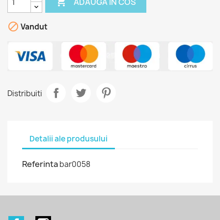

ADAUGA IN COS

Vandut
Distribuiti
Detalii ale produsului
Referinta
bar0058