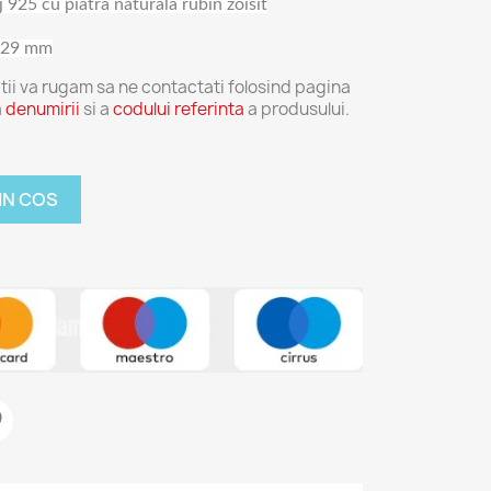
 925 cu piatra naturala rubin zoisit
/ 29 mm
tii va rugam sa ne contactati folosind pagina
a
denumirii
si a
codului referinta
a produsului.
IN COS