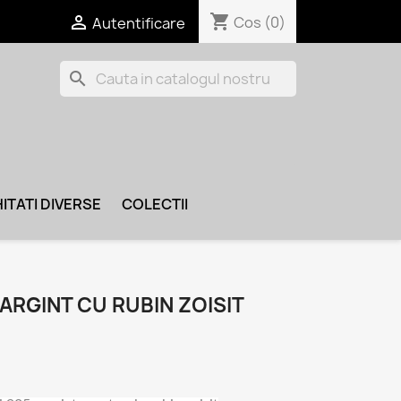
shopping_cart

Cos
(0)
Autentificare
search
ITATI DIVERSE
COLECTII
ARGINT CU RUBIN ZOISIT