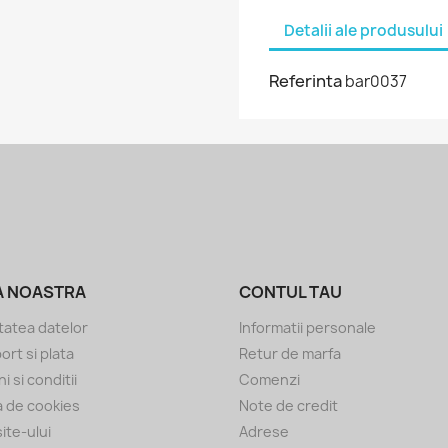
Detalii ale produsului
Referinta
bar0037
A NOASTRA
CONTUL TAU
tatea datelor
Informatii personale
ort si plata
Retur de marfa
 si conditii
Comenzi
ca de cookies
Note de credit
ite-ului
Adrese