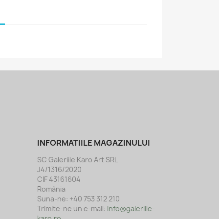
INFORMATIILE MAGAZINULUI
SC Galeriile Karo Art SRL
J4/1316/2020
CIF 43161604
România
Suna-ne:
+40 753 312 210
Trimite-ne un e-mail:
info@galeriile-
karo.ro