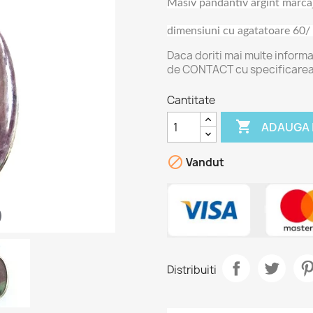
Masiv pandantiv argint marcaj
dimensiuni cu agatatoare 60
Daca doriti mai multe informa
de CONTACT cu specificare
Cantitate

ADAUGA 

Vandut
Distribuiti