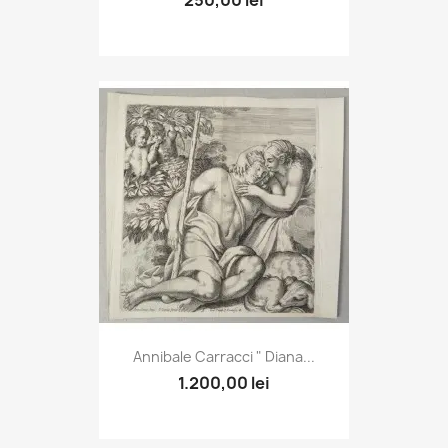
250,00 lei
Annibale Carracci " Diana...
1.200,00 lei