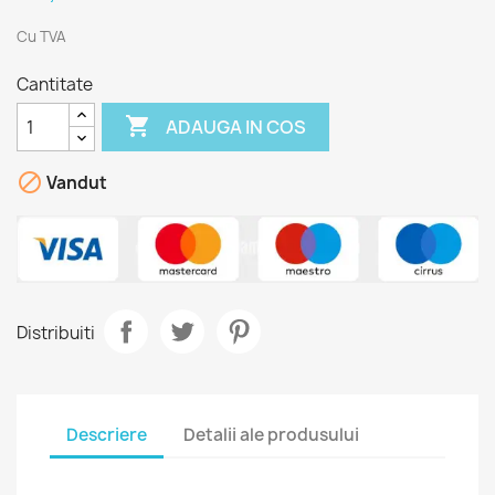
Cu TVA
Cantitate

ADAUGA IN COS

Vandut
Distribuiti
Descriere
Detalii ale produsului