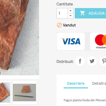
Cantitate

ADAUGA 

Vandut
Distribuiti
Descriere
Detalii
Fagus planta fosila din Pliocen