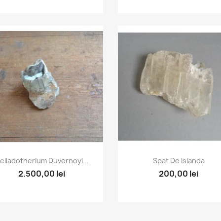
Vizualizare rapida
Vizualizare rapida


elladotherium Duvernoyi...
Spat De Islanda
2.500,00 lei
200,00 lei