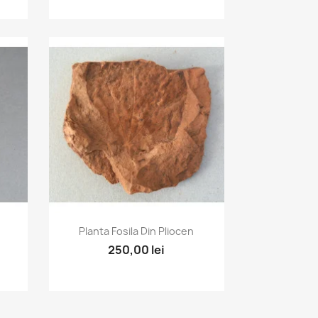
Vizualizare rapida

Planta Fosila Din Pliocen
250,00 lei