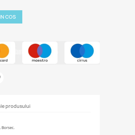
IN COS
 ale produsului
, Borsec.