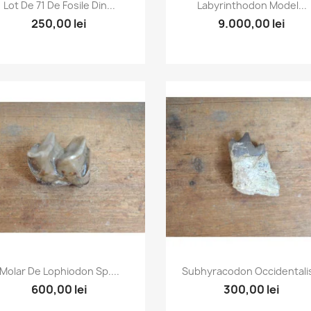
Vizualizare rapida
Vizualizare rapida


Lot De 71 De Fosile Din...
Labyrinthodon Model...
250,00 lei
9.000,00 lei
Vizualizare rapida
Vizualizare rapida


Molar De Lophiodon Sp....
Subhyracodon Occidentalis
600,00 lei
300,00 lei