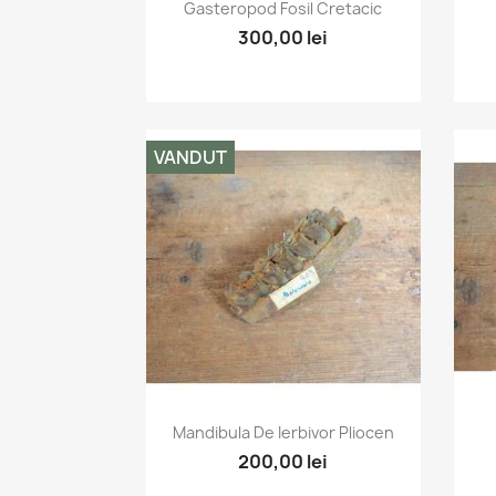
Vizualizare rapida

Gasteropod Fosil Cretacic
300,00 lei
VANDUT
Vizualizare rapida

Mandibula De Ierbivor Pliocen
200,00 lei