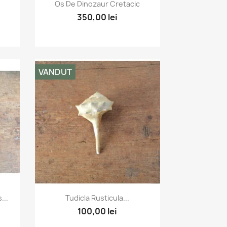
Vizualizare rapida

Os De Dinozaur Cretacic
350,00 lei
VANDUT
Vizualizare rapida

...
Tudicla Rusticula...
100,00 lei