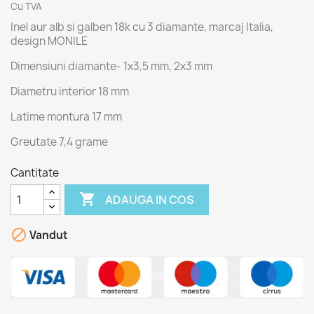
Cu TVA
Inel aur alb si galben 18k cu 3 diamante, marcaj Italia,
design MONILE
Dimensiuni diamante- 1x3,5 mm, 2x3 mm
Diametru interior 18 mm
Latime montura 17 mm
Greutate 7,4 grame
Cantitate

ADAUGA IN COS

Vandut