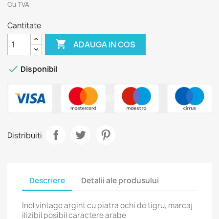
Cu TVA
Cantitate

ADAUGA IN COS

Disponibil
Distribuiti
Descriere
Detalii ale produsului
Inel vintage argint cu piatra ochi de tigru, marcaj
ilizibil posibil caractere arabe