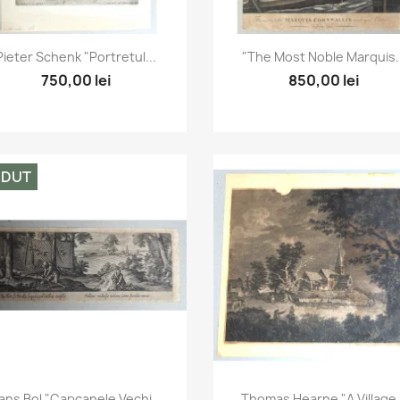
Vizualizare rapida
Vizualizare rapida


Pieter Schenk "Portretul...
"The Most Noble Marquis..
750,00 lei
850,00 lei
NDUT
Vizualizare rapida
Vizualizare rapida


ans Bol "Capcanele Vechi...
Thomas Hearne "A Village.