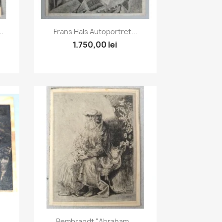
Vizualizare rapida

.
Frans Hals Autoportret...
1.750,00 lei
Vizualizare rapida

..
Rembrandt "Abraham...