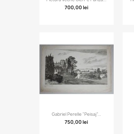
700,00 lei
Vizualizare rapida

Gabriel Perelle "Peisaj"...
750,00 lei