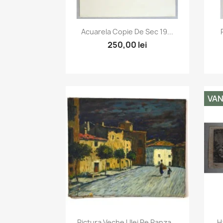
Vizualizare rapida

Acuarela Copie De Sec 19...
250,00 lei
VA
Vizualizare rapida

Pictura Veche Ulei Pe Panza...
H