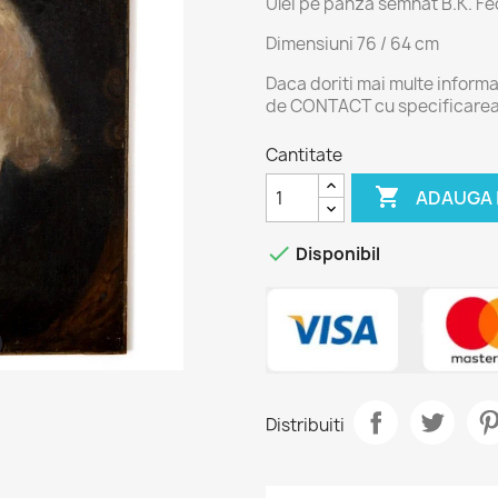
Ulei pe panza semnat B.K. Fe
Dimensiuni 76 / 64 cm
Daca doriti mai multe informa
de CONTACT cu specificare
Cantitate

ADAUGA 

Disponibil
Distribuiti