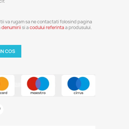
cit
tii va rugam sa ne contactati folosind pagina
a
denumirii
si a
codului referinta
a produsului.
IN COS