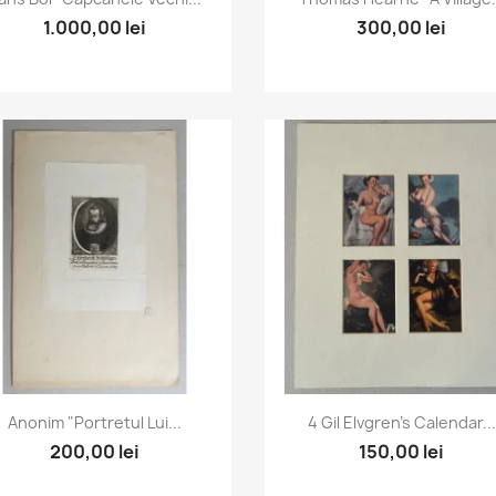
1.000,00 lei
300,00 lei
Vizualizare rapida
Vizualizare rapida


Anonim "Portretul Lui...
4 Gil Elvgren's Calendar...
200,00 lei
150,00 lei