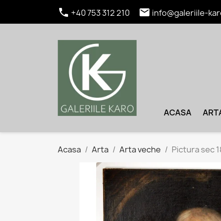


+40 753 312 210
info@galeriile-kar
ACASA
ART
Acasa
Arta
Arta veche
Pictura sec 1