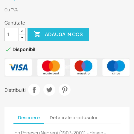
Cu TVA
Cantitate

ADAUGA IN COS

Disponibil
Distribuiti
Descriere
Detalii ale produsului
Ion Popescu Negreni (1907-2001) - desen -