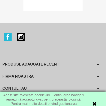
Facebook
Instagram
PRODUSE ADAUGATE RECENT

FIRMA NOASTRA

CONTUL TAU

Acest site folosește cookie-uri. Continuarea navigării
reprezintă acceptul dvs. pentru această folosință.
INFORMATIILE MAGAZINULUI
keyboard_arrow_down
Pentru mai multe detalii privind gestionarea