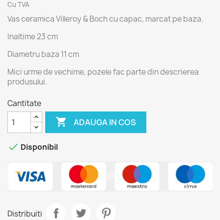
Cu TVA
Vas ceramica Villeroy & Boch cu capac, marcat pe baza.
Inaltime 23 cm
Diametru baza 11 cm
Mici urme de vechime, pozele fac parte din descrierea
produsului.
Cantitate

ADAUGA IN COS

Disponibil
Distribuiti